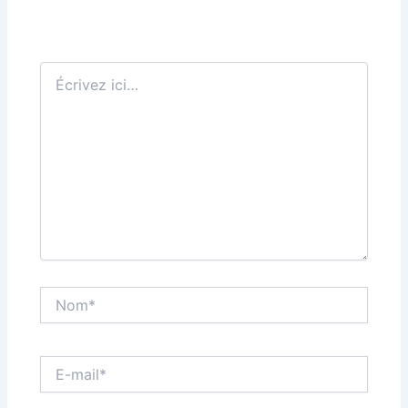
Écrivez
ici…
Nom*
E-
mail*