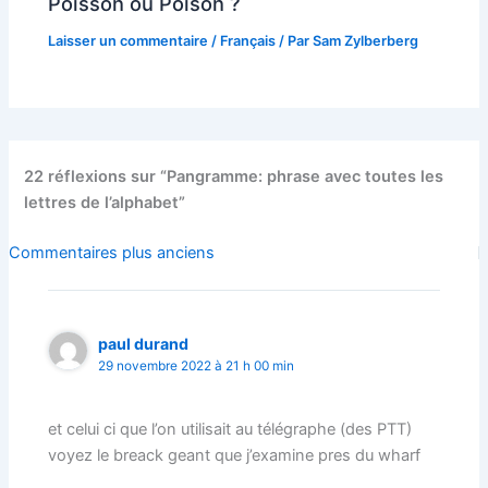
Poisson ou Poison ?
Laisser un commentaire
/
Français
/ Par
Sam Zylberberg
22 réflexions sur “Pangramme: phrase avec toutes les
lettres de l’alphabet”
Commentaires
Commentaires plus anciens
plus
récents
paul durand
29 novembre 2022 à 21 h 00 min
et celui ci que l’on utilisait au télégraphe (des PTT)
voyez le breack geant que j’examine pres du wharf