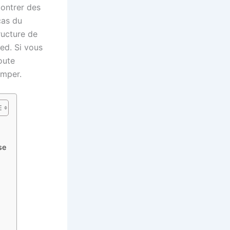
contrer des
cas du
ructure de
ied. Si vous
oute
omper.
se