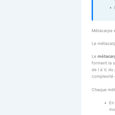
Métacarpe e
Le métacarp
Le
métacar
forment la 
de I à V, du
complexité 
Chaque métac
En 
mob