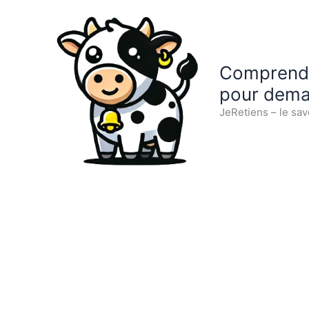
Aller
au
contenu
Comprendre
pour dema
JeRetiens – le sav