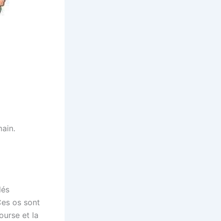
main.
lés
 Ces os sont
ourse et la