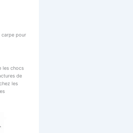
u carpe pour
e les chocs
actures de
chez les
des