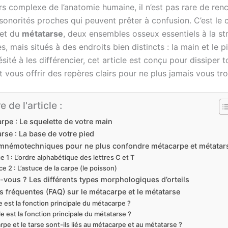
rs complexe de l’anatomie humaine, il n’est pas rare de ren
sonorités proches qui peuvent prêter à confusion. C’est le 
et du
métatarse
, deux ensembles osseux essentiels à la st
 mais situés à des endroits bien distincts : la main et le p
sité à les différencier, cet article est conçu pour dissiper t
 vous offrir des repères clairs pour ne plus jamais vous tr
de l'article :
rpe : Le squelette de votre main
rse : La base de votre pied
mnémotechniques pour ne plus confondre métacarpe et métatar
e 1 : L’ordre alphabétique des lettres C et T
e 2 : L’astuce de la carpe (le poisson)
-vous ? Les différents types morphologiques d’orteils
 fréquentes (FAQ) sur le métacarpe et le métatarse
e est la fonction principale du métacarpe ?
e est la fonction principale du métatarse ?
rpe et le tarse sont-ils liés au métacarpe et au métatarse ?