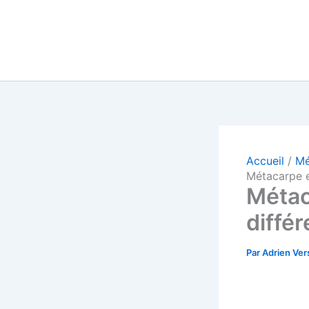
Accueil
Mé
Métacarpe e
Métac
différ
Par
Adrien Ve