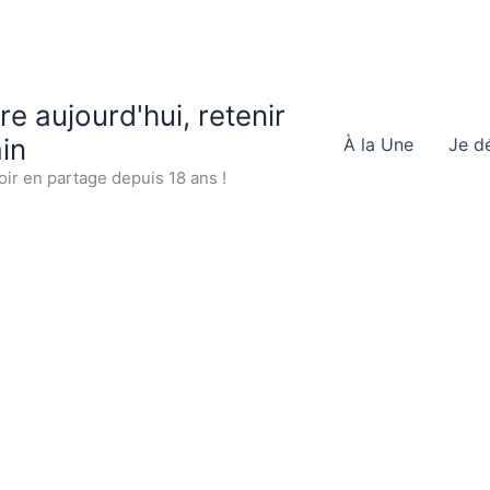
 aujourd'hui, retenir
in
À la Une
Je d
oir en partage depuis 18 ans !