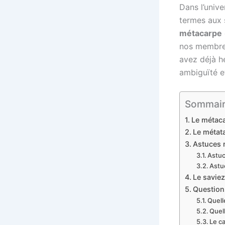
Dans l’unive
termes aux 
métacarpe
nos membres,
avez déjà hé
ambiguïté et
Sommaire 
Le métaca
Le métata
Astuces 
Astuc
Astuc
Le saviez
Questions
Quell
Quell
Le ca