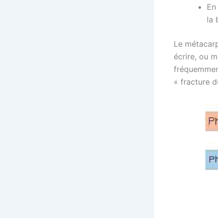
En
la
Le métacarp
écrire, ou 
fréquemment
« fracture 