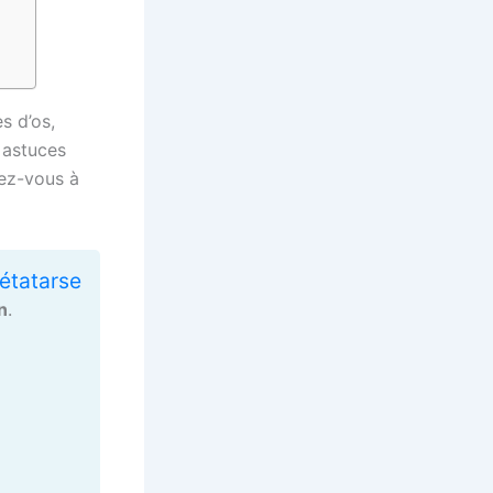
s d’os,
 astuces
rez-vous à
métatarse
n
.