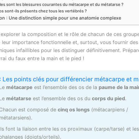
les sont les blessures courantes du métacarpe et du métatarse ?
os sont-ils présents chez tous les vertébrés ?
on : Une distinction simple pour une anatomie complexe
 explorer la composition et le rôle de chacun de ces groupe
leur importance fonctionnelle et, surtout, vous fournir des
ques infaillibles pour les distinguer définitivement. Prépa
rai du faux entre la main et le pied !
 : Les points clés pour différencier métacarpe et 
Le
métacarpe
est l’ensemble des os de la
paume de la mai
Le
métatarse
est l’ensemble des os du
corps du pied
.
Chacun est composé de
cinq os longs
(métacarpiens /
métatarsiens).
Ils font la liaison entre les os proximaux (carpe/tarse) et les
phalanges (doigts/orteils).