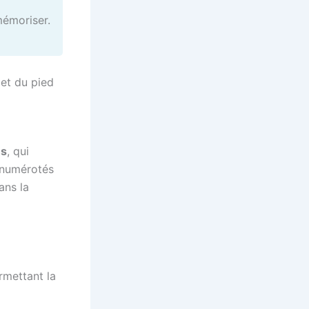
émoriser.
 et du pied
ns
, qui
 numérotés
ans la
rmettant la