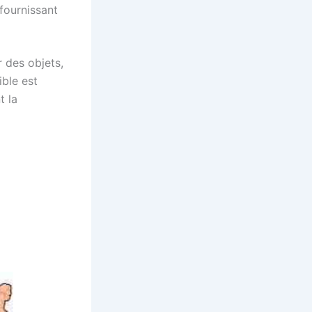
fournissant
 des objets,
ible est
t la