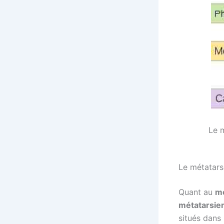
Le m
Le métatars
Quant au
mé
métatarsie
situés dans