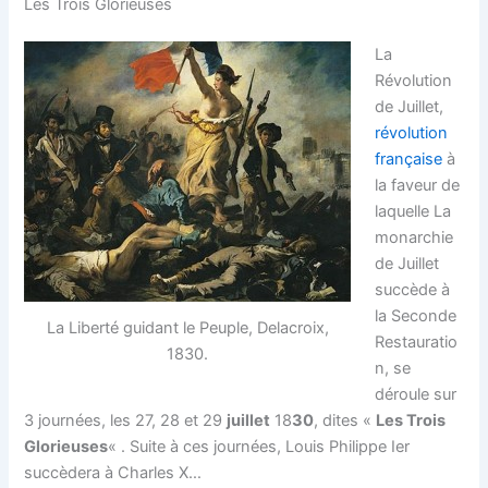
Les Trois Glorieuses
La
Révolution
de Juillet,
révolution
française
à
la faveur de
laquelle La
monarchie
de Juillet
succède à
la Seconde
La Liberté guidant le Peuple, Delacroix,
Restauratio
1830.
n, se
déroule sur
3 journées, les 27, 28 et 29
juillet
18
30
, dites «
Les Trois
Glorieuses
« . Suite à ces journées, Louis Philippe Ier
succèdera à Charles X…