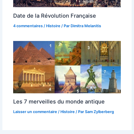
Date de la Révolution Française
4 commentaires
/
Histoire
/ Par
Dimitra Melanitis
Les 7 merveilles du monde antique
Laisser un commentaire
/
Histoire
/ Par
Sam Zylberberg