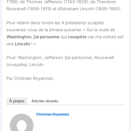
1799); de Thomas Jefferson (1743-1826); de Theodore
Roosevelt (1858-1919) et d’Abraham Lincoln (1809-1865).
Pour retenir dans l’ordre les 4 présidents sculptés
souvenez-vous de la phrase suivante: « Sur la route de
Washington
,
j’ai personne
qui
rouspète
car ma voiture est
une
Lincoln
! »
Pour:
Washington, Jefferson (j’ai personne), Roosevelt
(rouspète), Lincoln.
Par Christian Royannez.
À propos
Articles récents
Christian Royannez