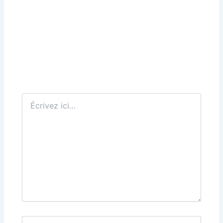
Écrivez
ici…
Nom*