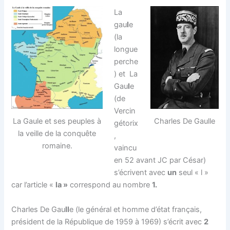
La
gau
l
e
(la
longue
perche
) et La
Gau
l
e
(de
Vercin
Charles De Gaulle
La Gaule et ses peuples à
gétorix
la veille de la conquête
,
romaine.
vaincu
en 52 avant JC par César)
s’écrivent avec
un
seul « l »
car l’article «
la »
correspond au nombre
1.
Charles De Gau
ll
e (le général et homme d’état français,
président de la République de 1959 à 1969) s’écrit avec
2