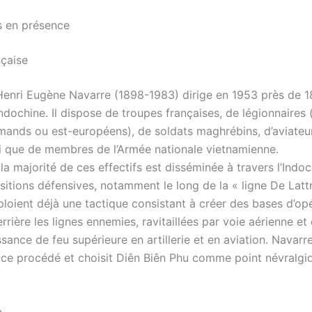
es en présence
nçaise
Henri Eugène Navarre (1898-1983) dirige en 1953 près de 
ndochine. Il dispose de troupes françaises, de légionnaires 
emands ou est-européens), de soldats maghrébins, d’aviateu
si que de membres de l’Armée nationale vietnamienne.
a majorité de ces effectifs est disséminée à travers l’Indo
sitions défensives, notamment le long de la « ligne De Latt
ploient déjà une tactique consistant à créer des bases d’op
rière les lignes ennemies, ravitaillées par voie aérienne e
sance de feu supérieure en artillerie et en aviation. Navarr
er ce procédé et choisit Diên Biên Phu comme point névralgi
h