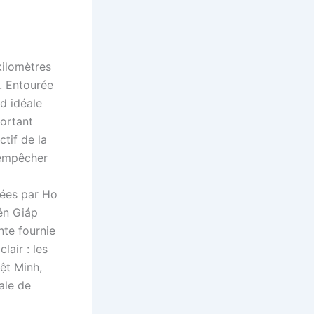
kilomètres
. Entourée
rd idéale
portant
ctif de la
d’empêcher
nées par Ho
ên Giáp
nte fournie
lair : les
ệt Minh,
ale de