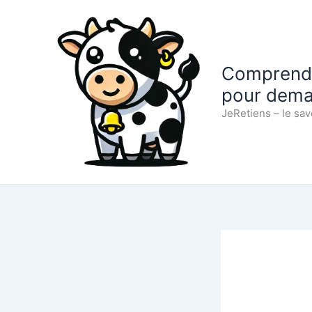
Aller
au
contenu
Comprendre
pour dema
JeRetiens – le sav