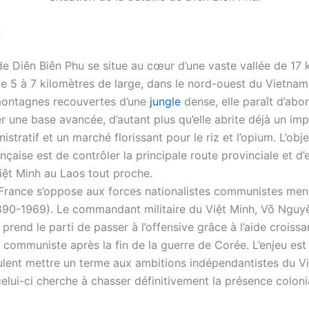
n
de Diên Biên Phu se situe au cœur d’une vaste vallée de 17 
de 5 à 7 kilomètres de large, dans le nord-ouest du Vietnam
montagnes recouvertes d’une
jungle
dense, elle paraît d’abo
er une base avancée, d’autant plus qu’elle abrite déjà un im
istratif et un marché florissant pour le riz et l’opium. L’obje
nçaise est de contrôler la principale route provinciale et 
Việt Minh au Laos tout proche.
 France s’oppose aux forces nationalistes communistes me
890-1969). Le commandant militaire du Việt Minh, Võ Nguy
 prend le parti de passer à l’offensive grâce à l’aide croissa
 communiste après la fin de la guerre de Corée. L’enjeu est c
ulent mettre un terme aux ambitions indépendantistes du Vi
elui-ci cherche à chasser définitivement la présence coloni