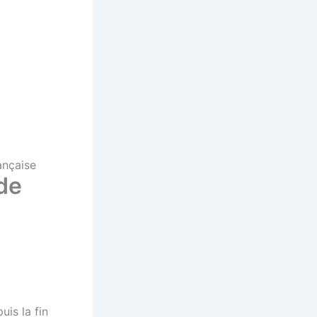
rançaise
 de
is la fin