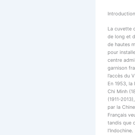
Introductio
La cuvette 
de long et 
de hautes 
pour install
centre admin
garnison fra
l’accès du 
En 1953, la
Chi Minh (1
(1911-2013),
par la Chine
Français ve
tandis que c
l’Indochine.