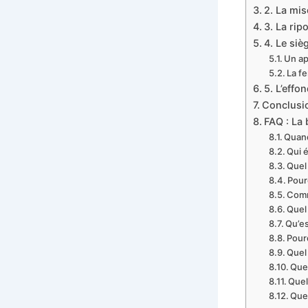
2. La mis
3. La rip
4. Le siè
Un ap
La f
5. L’effo
Conclusi
FAQ : La 
Quand
Qui 
Quel 
Pour
Comm
Quel 
Qu’es
Pourq
Quel 
Quel
Quel
Quel