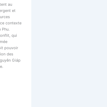
tent au
ergent et
ources
 ce contexte
n Phu.
nflit, qui
Armée
oit pouvoir
tion des
Nguyên Giáp
e.