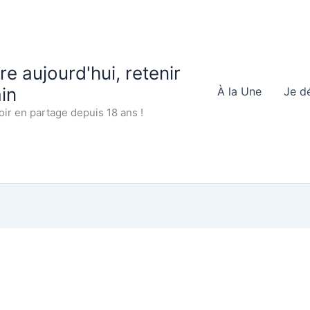
 aujourd'hui, retenir
in
À la Une
Je d
oir en partage depuis 18 ans !