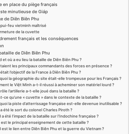
e en place du piège français
oste minutieuse de Giáp
ge de Diên Biên Phu
pui-feu vietminh maîtrisé
ermeture de la cuvette
ndrement français et les conséquences
on
bataille de Diên Biên Phu
 et où a eu lieu la bataille de Diên Biên Phu ?
étaient les principaux commandants des forces en présence ?
était l’objectif de la France à Diên Biên Phu ?
quoi la géographie du site était-elle trompeuse pour les Français ?
ent le Việt Minh a-t-il réussi à acheminer son matériel lourd ?
rôle l’artillerie a-t-elle joué dans la bataille ?
t-ce qu’une « cuvette » dans le contexte de la bataille ?
uoi la piste d’atterrissage française est-elle devenue inutilisable ?
a été le sort du colonel Charles Piroth ?
 a été l’impact de la bataille sur l’Indochine française ?
 est le principal enseignement de cette bataille ?
 est le lien entre Diên Biên Phu et la guerre du Vietnam ?