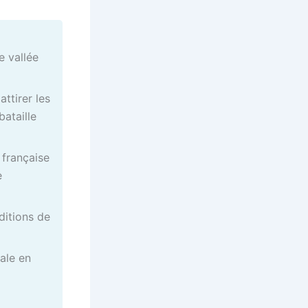
e vallée
ttirer les
bataille
 française
e
ditions de
ale en