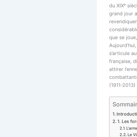
du XIXᵉ sièc
grand jour 
revendiquen
considérabl
que se joue,
Aujourd’hui
s’articule 
française, 
attirer l’en
combattants
(1911-2013)
Sommaire 
Introduct
1. Les fo
L’arm
Le V