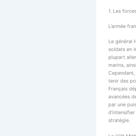
1. Les forc
L’armée fra
Le général 
soldats en I
plupart all
marins, ain
Cependant, l
tenir des po
Français dé
avancées der
par une puis
d’intensifi
stratégie.
Le Việt Min