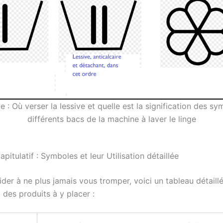
e : Où verser la lessive et quelle est la signification des s
différents bacs de la machine à laver le linge
pitulatif : Symboles et leur Utilisation détaillée
der à ne plus jamais vous tromper, voici un tableau détaill
 des produits à y placer :