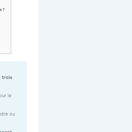
s ?
n
trois
our le
dre ou