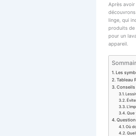
Après avoir
découvrons 
linge, qui i
produits de
pour un lav
appareil.
Sommaire 
Les symbo
Tableau R
Conseils 
Lessi
Évit
L’im
Que 
Question
Où do
Quel