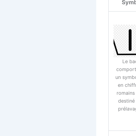
Symb
Le ba
comport
un symbo
en chiff
romains 
destiné
prélava