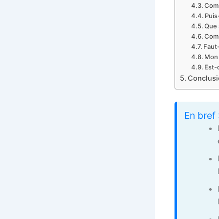
Comm
Puis
Que 
Comm
Faut-
Mon b
Est-
Conclusio
En bref