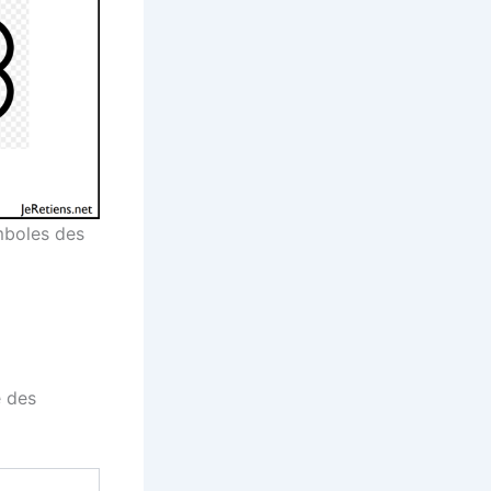
ymboles des
é des