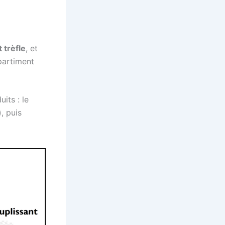
t trèfle
, et
partiment
its : le
, puis