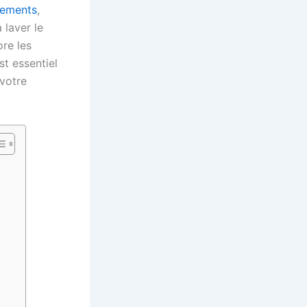
tements
,
laver le
ore les
t essentiel
 votre