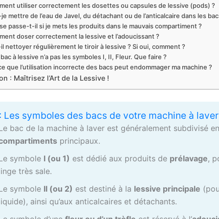
ent utiliser correctement les dosettes ou capsules de lessive (pods) ?
-je mettre de l’eau de Javel, du détachant ou de l’anticalcaire dans les bac
se passe-t-il si je mets les produits dans le mauvais compartiment ?
ent doser correctement la lessive et l’adoucissant ?
il nettoyer régulièrement le tiroir à lessive ? Si oui, comment ?
ac à lessive n’a pas les symboles I, II, Fleur. Que faire ?
ce que l’utilisation incorrecte des bacs peut endommager ma machine ?
n : Maîtrisez l’Art de la Lessive !
 : Les symboles des bacs de votre machine à laver
Le bac de la machine à laver est généralement subdivisé e
compartiments
principaux.
Le symbole
I (ou 1)
est dédié aux produits de
prélavage
, p
linge très sale.
Le symbole
II (ou 2)
est destiné à la
lessive principale
(pou
liquide), ainsi qu’aux anticalcaires et détachants.