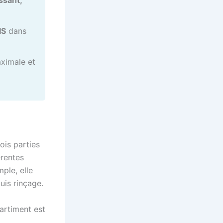
ssant,
IS
dans
ximale et
ois parties
érentes
ple, elle
uis rinçage.
artiment est