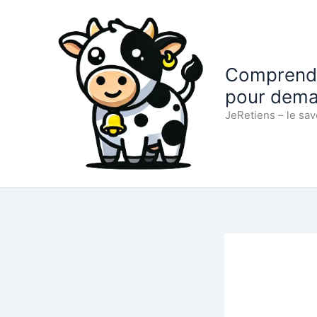
Aller
au
contenu
Comprendre
pour dema
JeRetiens – le sav