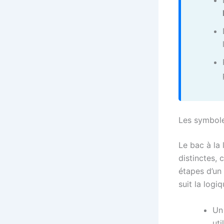
Les symbole
Le bac à la 
distinctes,
étapes d’un
suit la logi
Un
uti