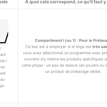
ole
A quoi cela correspond, ce qu’il faut y
Compartiment I (ou 1) : Pour le Prélav
Ce bac est à employer si le linge est
très sal
c
vous avez sélectionné un programme avec prél
ant
convient d’y mettre les produits spécifiques d
le I
cette phase : un peu de lessive (en poudre ou l
res
un produit de prélavage dédié.
est
 au
ge.