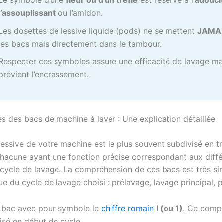
Le symbole d’une
fleur ou d’un trèfle
est réservé à l’
adouci
l’assouplissant
ou l’amidon.
Les dosettes de lessive liquide (pods) ne se mettent
JAMA
les bacs mais directement dans le tambour.
Respecter ces symboles assure une efficacité de lavage ma
prévient l’encrassement.
s des bacs de machine à laver : Une explication détaillée
lessive de votre machine est le plus souvent subdivisé en tr
 chacune ayant une fonction précise correspondant aux diff
 cycle de lavage. La compréhension de ces bacs est très sim
que du cycle de lavage choisi : prélavage, lavage principal, p
 bac avec pour symbole le
chiffre romain
I (ou 1)
. Ce comp
lisé en début de cycle.