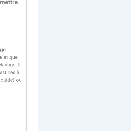
 mettre
age
e
et que
avage. Il
estinés à
iquide) ou