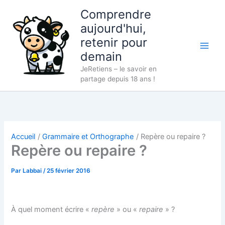
Aller
Comprendre
au
aujourd'hui,
contenu
retenir pour
demain
JeRetiens – le savoir en
partage depuis 18 ans !
Accueil
Grammaire et Orthographe
Repère ou repaire ?
Repère ou repaire ?
Par
Labbai
/
25 février 2016
À quel moment écrire «
repère
» ou «
repaire
» ?