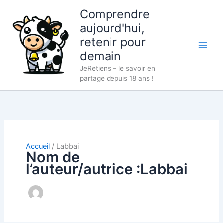
Aller
Comprendre
au
aujourd'hui,
contenu
retenir pour
demain
JeRetiens – le savoir en
partage depuis 18 ans !
Accueil
Labbai
Nom de
l’auteur/autrice :Labbai