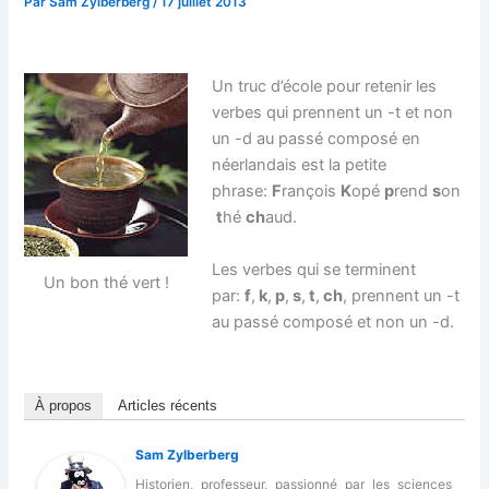
Par
Sam Zylberberg
/
17 juillet 2013
Un truc d’école pour retenir les
verbes qui prennent un -t et non
un -d au passé composé en
néerlandais est la petite
phrase:
F
rançois
K
opé
p
rend
s
on
t
hé
ch
aud.
Les verbes qui se terminent
Un bon thé vert !
par:
f
,
k
,
p
,
s
,
t
,
ch
, prennent un -t
au passé composé et non un -d.
À propos
Articles récents
Sam Zylberberg
Historien, professeur, passionné par les sciences