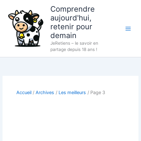
Aller
Comprendre
au
aujourd'hui,
contenu
retenir pour
demain
JeRetiens – le savoir en
partage depuis 18 ans !
Accueil
Archives
Les meilleurs
Page 3