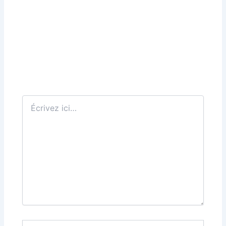
Écrivez
ici…
Nom*