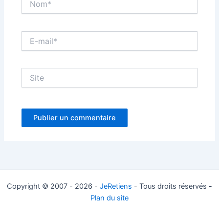
E-
mail*
Site
Copyright © 2007 - 2026 -
JeRetiens
- Tous droits réservés -
Plan du site