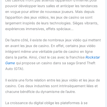
Les casinos n’ont pas attendu l’apparition d’internet pour
pouvoir développer leurs salles et anticiper les tendances
en vogue pour attirer de nouveaux joueurs. Mais depuis
l’apparition des jeux vidéos, les jeux de casino se sont
largement inspirés de leurs technologies. Sièges vibrants,
expériences immersives, effets spéciaux…
De l’autre côté, il existe de nombreux jeux vidéo qui mettent
en avant les jeux de casino. En effet, certains jeux vidéo
intègrent même une véritable partie de casino en ligne
dans la partie. Ainsi, c’est le cas avec la franchise
Rockstar
Game
qui propose un casino dans sa saga Grand Theft
Auto (GTA).
Il existe une forte relation entre les jeux vidéo et les jeux de
casino. Ces deux industries sont intrinsèquement liées et
chacune bénéficie du dynamisme de l’autre.
La croissance du digital oblige les plateformes à se