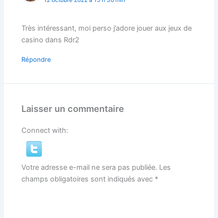
Très intéressant, moi perso j’adore jouer aux jeux de
casino dans Rdr2
Répondre
Laisser un commentaire
Connect with:
Votre adresse e-mail ne sera pas publiée.
Les
champs obligatoires sont indiqués avec
*