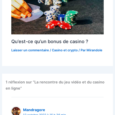
Qu’est-ce qu’un bonus de casino ?
Laisser un commentaire
/
Casino et crypto
/ Par
Mirandole
1 réflexion sur “La rencontre du jeu vidéo et du casino
en ligne”
Mandragore
12 octobre 2022 à 15 h 36 min