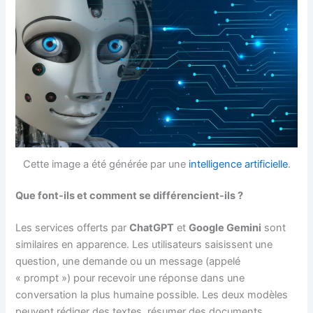
Cette image a été générée par une
intelligence artificielle
.
Que font-ils et comment se différencient-ils ?
Les services offerts par
ChatGPT
et
Google Gemini
sont
similaires en apparence. Les utilisateurs saisissent une
question, une demande ou un message (appelé
« prompt ») pour recevoir une réponse dans une
conversation la plus humaine possible. Les deux modèles
peuvent rédiger des textes, résumer des documents,