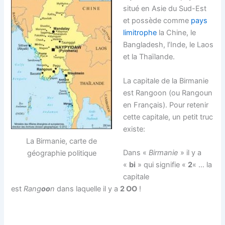
situé en Asie du Sud-Est
et possède comme
pays
limitrophe
la Chine, le
Bangladesh, l’Inde, le Laos
et la Thaïlande.
La capitale de la Birmanie
est Rangoon (ou Rangoun
en Français). Pour retenir
cette capitale, un petit truc
existe:
La Birmanie, carte de
Dans «
Birmanie
» il y a
géographie politique
«
bi
» qui signifie «
2
« … la
capitale
est
Rang
oo
n
dans laquelle il y a
2 OO
!