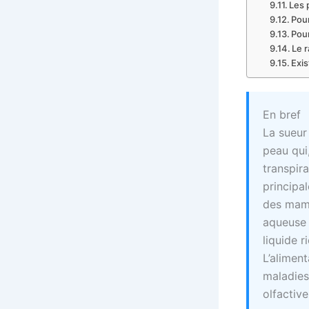
Les 
Pour
Pou
Le r
Exis
En bref
La sueur
peau qui
transpir
principal
des mame
aqueuse 
liquide 
L’alimen
maladies
olfactiv