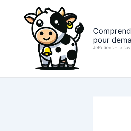
Aller
au
contenu
Comprendre
pour dema
JeRetiens – le sav