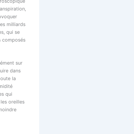
croscopique
anspiration,
rovoquer
s milliards
s, qui se
es composés
mément sur
duire dans
oute la
midité
es qui
les oreilles
 moindre