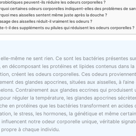
probiotiques peuvent-ils réduire les odeurs corporelles ?
quoi certaines odeurs corporelles indiquent-elles des problèmes de san
rquoi mes aisselles sentent même juste après la douche ?
asage des aisselles réduit-il vraiment les odeurs ?
te-t-il des suppléments ou pilules qui réduisent les odeurs corporelles ?
 elle-même ne sent rien. Ce sont les bactéries présentes su
, en décomposant les protéines et lipides contenus dans la
ation, créent les odeurs corporelles. Ces odeurs proviennen
ement des glandes apocrines, situées aux aisselles, à l’aine
lons. Contrairement aux glandes eccrines qui produisent 
pour réguler la température, les glandes apocrines sécrète
riche en protéines que les bactéries transforment en acides 
tation, le stress, les hormones, la génétique et même certai
 influencent notre odeur corporelle unique, véritable signat
e propre à chaque individu.