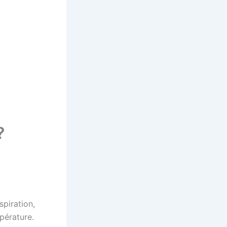
?
spiration,
mpérature.