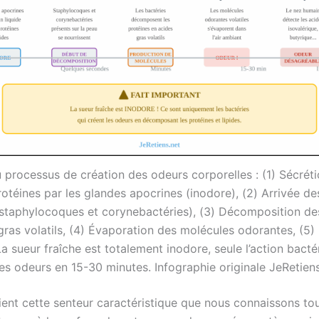
 processus de création des odeurs corporelles : (1) Sécrét
rotéines par les glandes apocrines (inodore), (2) Arrivée de
staphylocoques et corynebactéries), (3) Décomposition de
gras volatils, (4) Évaporation des molécules odorantes, (5)
La sueur fraîche est totalement inodore, seule l’action bact
les odeurs en 15-30 minutes. Infographie originale JeRetiens
vient cette senteur caractéristique que nous connaissons to