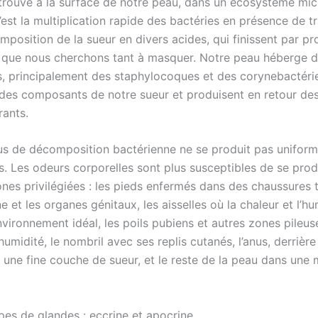
trouve à la surface de notre peau, dans un écosystème mi
’est la multiplication rapide des bactéries en présence de tr
mposition de la sueur en divers acides, qui finissent par p
 que nous cherchons tant à masquer. Notre peau héberge de
s, principalement des staphylocoques et des corynebactérie
 des composants de notre sueur et produisent en retour d
rants.
s de décomposition bactérienne ne se produit pas unifor
ps. Les odeurs corporelles sont plus susceptibles de se pro
ones privilégiées : les pieds enfermés dans des chaussures t
ine et les organes génitaux, les aisselles où la chaleur et l’hu
vironnement idéal, les poils pubiens et autres zones pileus
’humidité, le nombril avec ses replis cutanés, l’anus, derrière 
 une fine couche de sueur, et le reste de la peau dans une
pes de glandes : eccrine et apocrine