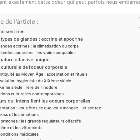
ient exactement cette odeur qui peut parfois nous embarra
de l'article :
ne sent rien
types de glandes : eccrine et apocrine
landes eccrines : la climatisation du corps
glandes apocrines : les vraies coupables
nature olfactive unique
e culturelle de l’odeur corporelle
Antiquité au Moyen Âge : acceptation et rituels
évolution hygiéniste du XIXème siècle
Xème siècle : l’ère de l’inodore
ations culturelles contemporaines
urs qui intensifient les odeurs corporelles
mentation : vous êtes ce que vous mangez… et sentez
tress et les émotions
hormones : les grands régulateurs olfactifs
giène et les vêtements
conditions médicales