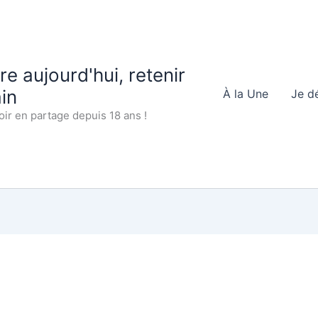
 aujourd'hui, retenir
in
À la Une
Je d
oir en partage depuis 18 ans !