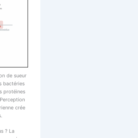
ion de sueur
s bactéries
s protéines
 Perception
érienne crée
.
us ? La