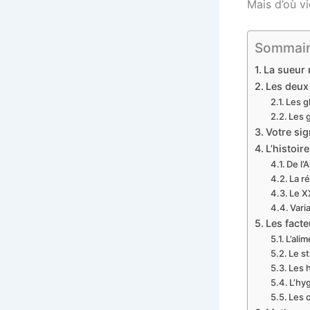
Mais d’où v
Sommaire 
La sueur 
Les deux 
Les g
Les 
Votre sig
L’histoir
De l’
La r
Le X
Vari
Les facte
L’ali
Le s
Les 
L’hy
Les 