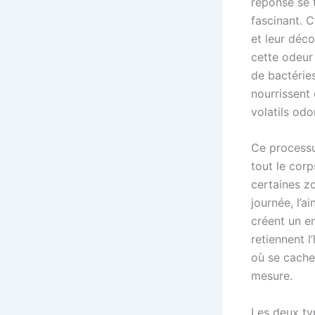
réponse se 
fascinant. C
et leur déco
cette odeur
de bactérie
nourrissent
volatils odo
Ce processu
tout le cor
certaines z
journée, l’a
créent un en
retiennent l
où se cache
mesure.
Les deux ty