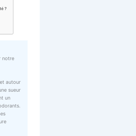
té ?
r notre
t
 et autour
une sueur
nt un
odorants.
nes
ure