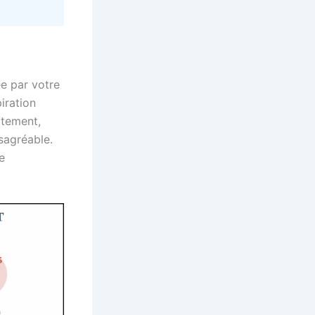
ée par votre
iration
atement,
sagréable.
e