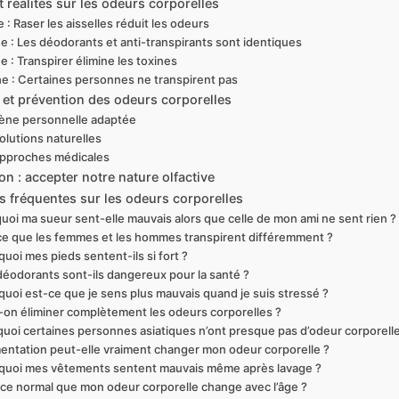
 réalités sur les odeurs corporelles
 : Raser les aisselles réduit les odeurs
e : Les déodorants et anti-transpirants sont identiques
 : Transpirer élimine les toxines
e : Certaines personnes ne transpirent pas
 et prévention des odeurs corporelles
iène personnelle adaptée
olutions naturelles
approches médicales
n : accepter notre nature olfactive
s fréquentes sur les odeurs corporelles
uoi ma sueur sent-elle mauvais alors que celle de mon ami ne sent rien ?
ce que les femmes et les hommes transpirent différemment ?
uoi mes pieds sentent-ils si fort ?
déodorants sont-ils dangereux pour la santé ?
quoi est-ce que je sens plus mauvais quand je suis stressé ?
-on éliminer complètement les odeurs corporelles ?
uoi certaines personnes asiatiques n’ont presque pas d’odeur corporelle
imentation peut-elle vraiment changer mon odeur corporelle ?
quoi mes vêtements sentent mauvais même après lavage ?
ce normal que mon odeur corporelle change avec l’âge ?