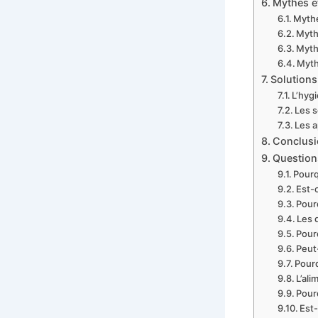
Mythes et
Mythe
Myth
Mythe
Myth
Solutions
L’hyg
Les s
Les 
Conclusio
Question
Pourq
Est-
Pourq
Les 
Pour
Peut
Pourq
L’al
Pour
Est-