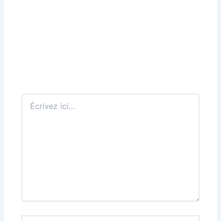
Écrivez
ici…
Nom*