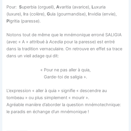
Pour:
S
uperbia (orgueil),
A
varitia (avarice),
L
uxuria
(luxure),
I
ra (colère),
G
ula (gourmandise),
I
nvidia (envie),
P
igritia (paresse).
Notons tout de même que le mnémonique erroné SALIGIA
(avec « A » attribué à
Acedia
pour la paresse) est entré
dans la tradition vernaculaire. On retrouve en effet sa trace
dans un vieil adage qui dit:
« Pour ne pas aller à quia,
Garde-toi de saligia ».
L’expression « aller à quia » signifie « descendre au
tombeau » ou plus simplement « mourir ».
Agréable manière d’aborder la question mnémotechnique:
le paradis en échange d’un mnémonique !