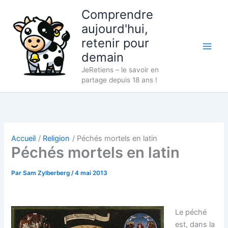
Aller
Comprendre
au
aujourd'hui,
contenu
retenir pour
demain
JeRetiens – le savoir en
partage depuis 18 ans !
Accueil
Religion
Péchés mortels en latin
Péchés mortels en latin
Par
Sam Zylberberg
/
4 mai 2013
Le péché
est, dans la