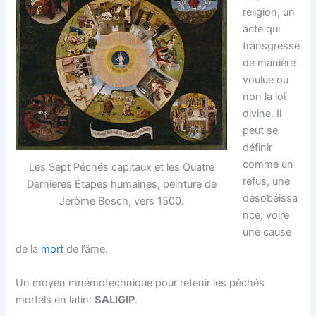
religion, un
acte qui
transgresse
de manière
voulue ou
non la loi
divine. Il
peut se
définir
comme un
Les Sept Péchés capitaux et les Quatre
refus, une
Dernières Étapes humaines, peinture de
désobéissa
Jérôme Bosch, vers 1500.
nce, voire
une cause
de la
mort
de l’âme.
Un moyen mnémotechnique pour retenir les péchés
mortels en latin:
SALIGIP
.