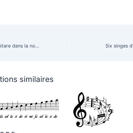
Les cordes de guitare dans la nomenclature allemande
Six singes 
tions similaires