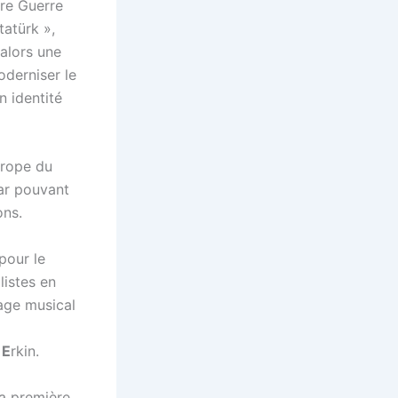
ère Guerre
atürk »,
 alors une
oderniser le
 identité
urope du
car pouvant
ons.
pour le
listes en
age musical
t
E
rkin.
la première