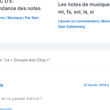
 C D E:
Les notes de musique:
ndance des notes
mi, fa, sol, la, si
res
/
Musique
/ Par
Sam
Laisser un commentaire
/
Musi
Sam Zylberberg
sur “Le « Groupe des Cinq »”
ta
25 février 2018 à
 es-tu passée Aaricia ?
épondre