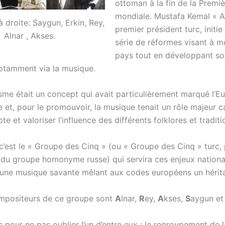
ottoman à la fin de la Premi
mondiale. Mustafa Kemal « At
 droite: Saygun, Erkin, Rey,
premier président turc, initie
Alnar , Akses.
série de réformes visant à m
pays tout en développant son
notamment via la musique.
isme était un concept qui avait particulièrement marqué l’E
e et, pour le promouvoir, la musique tenait un rôle majeur 
e et valoriser l’influence des différents folklores et traditi
c’est le « Groupe des Cinq » (ou « Groupe des Cinq » turc, 
r du groupe homonyme russe) qui servira ces enjeux nationa
ne musique savante mêlant aux codes européens un hérit
mpositeurs de ce groupe sont
A
lnar,
R
ey,
A
kses,
S
aygun e
c pour ne pas oublier l’un d’entre eux : le regroupement de 