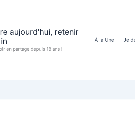
 aujourd'hui, retenir
in
À la Une
Je d
oir en partage depuis 18 ans !