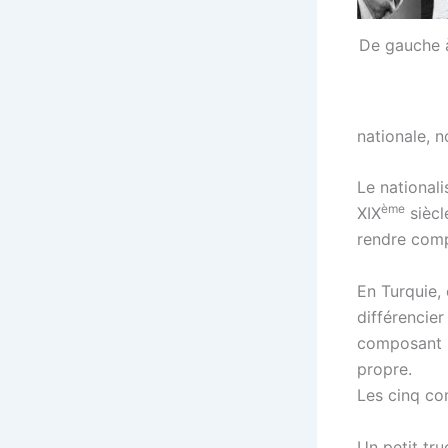
De gauche à
nationale, 
Le national
ème
XIX
siècl
rendre compt
En Turquie, 
différencie
composant u
propre.
Les cinq co
Un petit tru