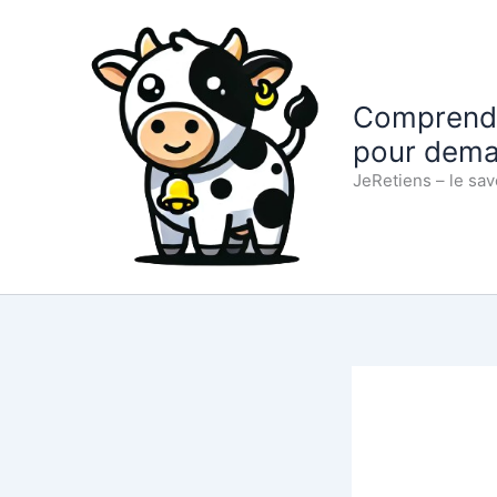
Aller
au
contenu
Comprendre
pour dema
JeRetiens – le sav