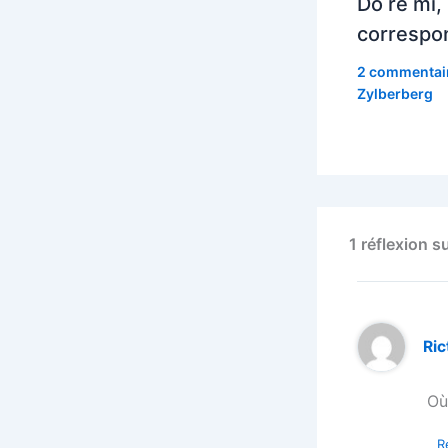
Do ré mi,
correspo
2 commentai
Zylberberg
1 réflexion 
Ric
Où
R