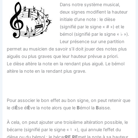
Dans notre système musical,
deux signes modifient la hauteur
initiale d’une note : le dièse
(signifié par le signe « # ») et le
bémol (signifié par le signe « ♭ »).
Leur présence sur une partition
permet au musicien de savoir s’il doit jouer des notes plus
aiguës ou plus graves que leur hauteur prévue a priori.
Le dièse altère la note en la rendant plus aiguë. Le bémol
altère la note en la rendant plus grave.
Pour associer le bon effet au bon signe, on peut retenir que
le di
È
se él
È
ve la note alors que le
B
émol la
B
aisse.
À cela, on peut ajouter une troisième altération possible, le
bécarre (signifié par le signe « ♮ »), qui annule l’effet du
dièse ou du bémol : le bécar
RE
RE
met la note à sa hauteur