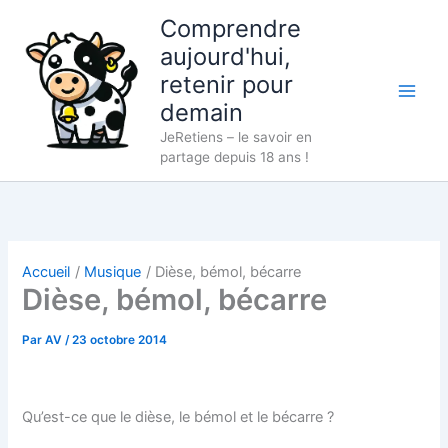
Aller
Comprendre
au
aujourd'hui,
contenu
retenir pour
demain
JeRetiens – le savoir en
partage depuis 18 ans !
Accueil
Musique
Dièse, bémol, bécarre
Dièse, bémol, bécarre
Par
AV
/
23 octobre 2014
Qu’est-ce que le dièse, le bémol et le bécarre ?