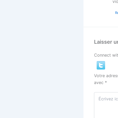
vi
R
Laisser 
Connect wit
Votre adres
avec
*
Écrivez
ici…