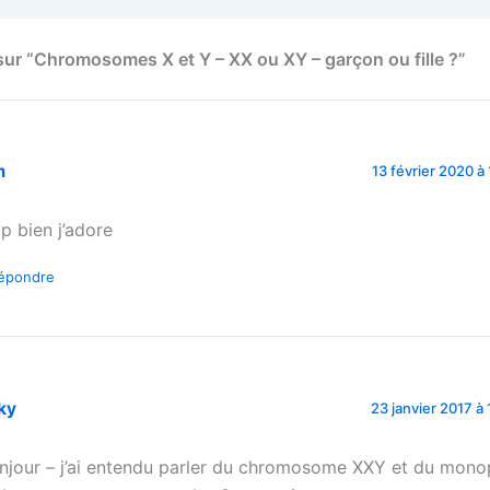
 sur “Chromosomes X et Y – XX ou XY – garçon ou fille ?”
m
13 février 2020 à
op bien j’adore
épondre
ky
23 janvier 2017 à
njour – j’ai entendu parler du chromosome XXY et du mono