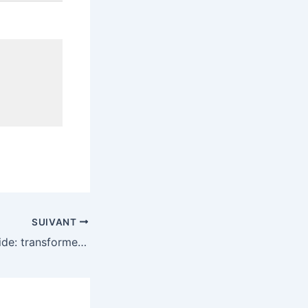
SUIVANT
Calcul mental rapide: transformer le calcul mental en calcul instantané