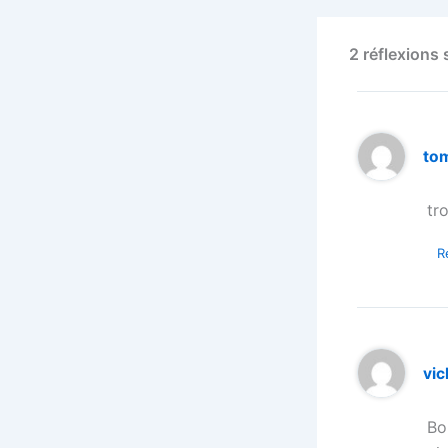
2 réflexions
to
tr
R
vic
Bo