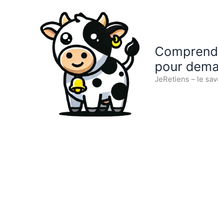
Aller
au
contenu
Comprendre
pour dema
JeRetiens – le sav