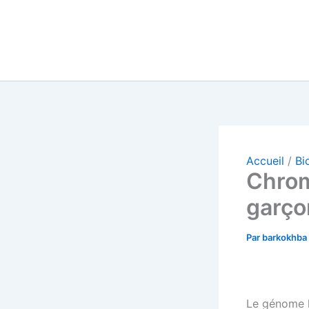
Accueil
Bi
Chrom
garçon
Par
barkokhba
Le génome 