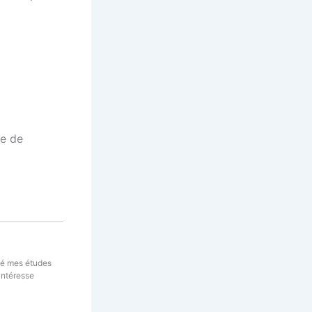
he de
né mes études
intéresse