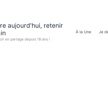
 aujourd'hui, retenir
in
À la Une
Je d
oir en partage depuis 18 ans !