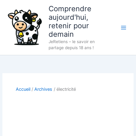
Aller
Comprendre
au
aujourd'hui,
contenu
retenir pour
demain
JeRetiens – le savoir en
partage depuis 18 ans !
Accueil
Archives
électricité