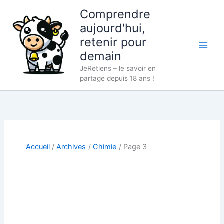
Aller
Comprendre
au
aujourd'hui,
contenu
retenir pour
demain
JeRetiens – le savoir en
partage depuis 18 ans !
Accueil
Archives
Chimie
Page 3